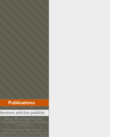
Publications
Derniers articles publiés
DECE DE M KORKA DIAO
COODONNATEUR DE LA FONGS
A KOLDA
A Monsieur le Ministre de
l’Agriculture, de la Souveraineté
alimentaire et de l’Élevage COB