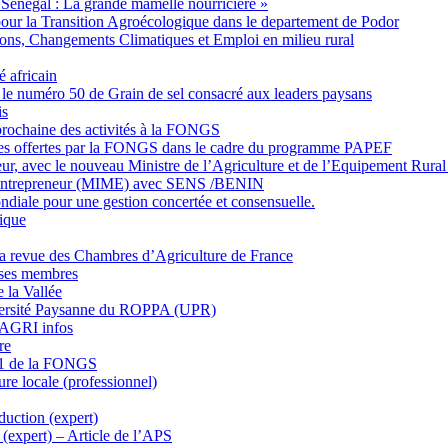
u Sénégal : La grande mamelle nourricière »
 pour la Transition Agroécologique dans le departement de Podor
ations, Changements Climatiques et Emploi en milieu rural
 africain
le numéro 50 de Grain de sel consacré aux leaders paysans
is
rochaine des activités à la FONGS
nes offertes par la FONGS dans le cadre du programme PAPEF
eur, avec le nouveau Ministre de l’Agriculture et de l’Equipement Ru
d ’Entrepreneur (MIME) avec SENS /BENIN
iale pour une gestion concertée et consensuelle.
rique
a revue des Chambres d’Agriculture de France
 ses membres
 la Vallée
iversité Paysanne du ROPPA (UPR)
 AGRI infos
re
21 de la FONGS
ture locale (professionnel)
duction (expert)
 (expert) – Article de l’APS