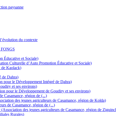
ction paysanne
l’évolution du contexte
 la FONGS
 Éducative et Sociale)
tion Culturelle d’Auto Promotion Éducative et Sociale)
n de Kaolack)
é de Dahra)
on pour le Développement Intégré de Dahra)
udiry et ses environs)
ion pour le Développement de Goudiry et ses environs)
e Casamance, région de (...)
ociation des jeunes agriculteurs de Casamance, région de Kolda)
urs de Casamance, région de (...)
 (Association des jeunes agriculteurs de Casamance, région de Ziguinc
iales Rurales)