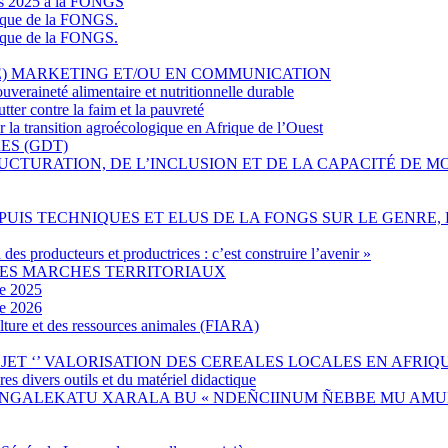
les 2025 à la FONGS
gique de la FONGS.
gique de la FONGS.
E) MARKETING ET/OU EN COMMUNICATION
veraineté alimentaire et nutritionnelle durable
tter contre la faim et la pauvreté
a transition agroécologique en Afrique de l’Ouest
ES (GDT)
UCTURATION, DE L’INCLUSION ET DE LA CAPACITÉ DE M
UIS TECHNIQUES ET ELUS DE LA FONGS SUR LE GENRE, 
 des producteurs et productrices : c’est construire l’avenir »
DES MARCHES TERRITORIAUX
e 2025
e 2026
culture et des ressources animales (FIARA)
ET ‘’ VALORISATION DES CEREALES LOCALES EN AFRIQUE
s divers outils et du matériel didactique
 TÉERÉ JÀNGALEKATU XARALA BU « NDEÑCIINUM ÑEBBE MU A