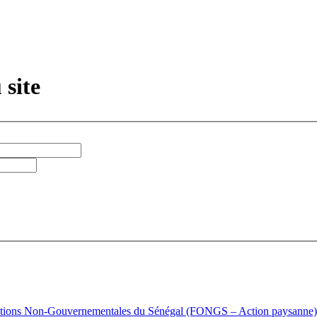
site
isations Non-Gouvernementales du Sénégal (FONGS – Action paysanne)