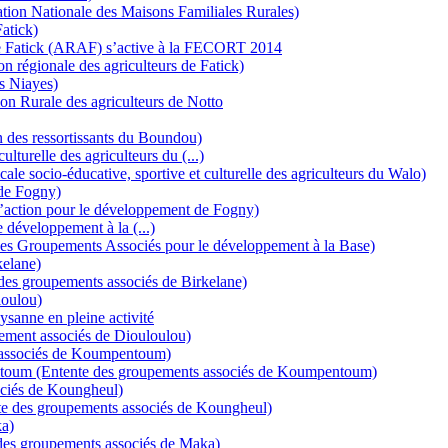
ion Nationale des Maisons Familiales Rurales)
atick)
de Fatick (ARAF) s’active à la FECORT 2014
n régionale des agriculteurs de Fatick)
s Niayes)
on Rurale des agriculteurs de Notto
n des ressortissants du Boundou)
urelle des agriculteurs du (...)
 socio-éducative, sportive et culturelle des agriculteurs du Walo)
de Fogny)
action pour le développement de Fogny)
développement à la (...)
des Groupements Associés pour le développement à la Base)
kelane)
des groupements associés de Birkelane)
loulou)
ysanne en pleine activité
ement associés de Diouloulou)
ssociés de Koumpentoum)
toum (Entente des groupements associés de Koumpentoum)
ciés de Koungheul)
e des groupements associés de Koungheul)
a)
des groupements associés de Maka)