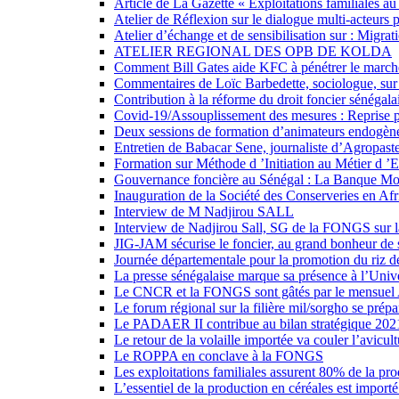
Article de La Gazette « Exploitations familiales a
Atelier de Réflexion sur le dialogue multi-acteurs
Atelier d’échange et de sensibilisation sur : Migr
ATELIER REGIONAL DES OPB DE KOLDA
Comment Bill Gates aide KFC à pénétrer le marché
Commentaires de Loïc Barbedette, sociologue, sur 
Contribution à la réforme du droit foncier sénégala
Covid-19/Assouplissement des mesures : Reprise p
Deux sessions de formation d’animateurs endogè
Entretien de Babacar Sene, journaliste d’Agropast
Formation sur Méthode d ’Initiation au Métier 
Gouvernance foncière au Sénégal : La Banque Mond
Inauguration de la Société des Conserveries en Af
Interview de M Nadjirou SALL
Interview de Nadjirou Sall, SG de la FONGS sur l
JIG-JAM sécurise le foncier, au grand bonheur de
Journée départementale pour la promotion du riz de
La presse sénégalaise marque sa présence à l’Un
Le CNCR et la FONGS sont gâtés par le mensuel
Le forum régional sur la filière mil/sorgho se prépa
Le PADAER II contribue au bilan stratégique 20
Le retour de la volaille importée va couler l’avicul
Le ROPPA en conclave à la FONGS
Les exploitations familiales assurent 80% de la pro
L’essentiel de la production en céréales est importé