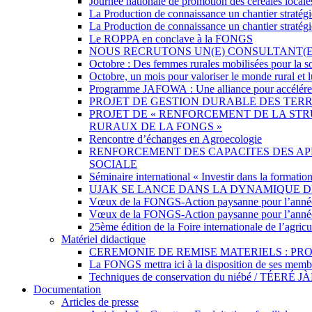
Journée nationale de promotion des céréales loca
La Production de connaissance un chantier straté
La Production de connaissance un chantier straté
Le ROPPA en conclave à la FONGS
NOUS RECRUTONS UN(E) CONSULTANT(
Octobre : Des femmes rurales mobilisées pour la sou
Octobre, un mois pour valoriser le monde rural et lu
Programme JAFOWA : Une alliance pour accélérer l
PROJET DE GESTION DURABLE DES TERR
PROJET DE « RENFORCEMENT DE LA STR
RURAUX DE LA FONGS »
Rencontre d’échanges en Agroecologie
RENFORCEMENT DES CAPACITES DES APP
SOCIALE
Séminaire international « Investir dans la formation
UJAK SE LANCE DANS LA DYNAMIQUE 
Vœux de la FONGS-Action paysanne pour l’anné
Vœux de la FONGS-Action paysanne pour l’anné
25ème édition de la Foire internationale de l’agri
Matériel didactique
CEREMONIE DE REMISE MATERIELS : PROJ
La FONGS mettra ici à la disposition de ses membre
Techniques de conservation du niébé /
Documentation
Articles de presse