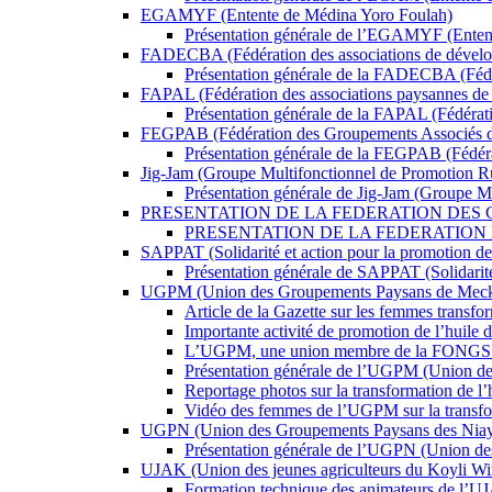
EGAMYF (Entente de Médina Yoro Foulah)
Présentation générale de l’EGAMYF (Enten
FADECBA (Fédération des associations de dévelo
Présentation générale de la FADECBA (Fédé
FAPAL (Fédération des associations paysannes de 
Présentation générale de la FAPAL (Fédérati
FEGPAB (Fédération des Groupements Associés d
Présentation générale de la FEGPAB (Fédér
Jig-Jam (Groupe Multifonctionnel de Promotion R
Présentation générale de Jig-Jam (Groupe M
PRESENTATION DE LA FEDERATION DES G
PRESENTATION DE LA FEDERATION
SAPPAT (Solidarité et action pour la promotion de 
Présentation générale de SAPPAT (Solidarité
UGPM (Union des Groupements Paysans de Mec
Article de la Gazette sur les femmes transf
Importante activité de promotion de l’huile
L’UGPM, une union membre de la FONGS très
Présentation générale de l’UGPM (Union d
Reportage photos sur la transformation de l
Vidéo des femmes de l’UGPM sur la transfor
UGPN (Union des Groupements Paysans des Niay
Présentation générale de l’UGPN (Union d
UJAK (Union des jeunes agriculteurs du Koyli Wi
Formation technique des animateurs de l’UJAK