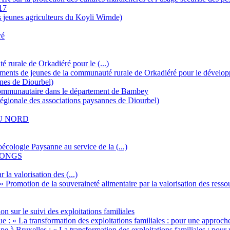
17
 jeunes agriculteurs du Koyli Wirnde)
ré
rurale de Orkadiéré pour le (...)
ements de jeunes de la communauté rurale de Orkadiéré pour le dévelo
nes de Diourbel)
ommunautaire dans le département de Bambey
gionale des associations paysannes de Diourbel)
U NORD
ogie Paysanne au service de la (...)
 FONGS
 la valorisation des (...)
« Promotion de la souveraineté alimentaire par la valorisation des resso
on sur le suivi des exploitations familiales
e : « La transformation des exploitations familiales : pour une approc
e à Bruxelles : « La transformation des exploitations familiales : pou