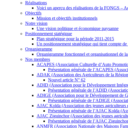
Réalisations
Voici un aperçu des réalisations de la FONGS – A
Objectifs
Mission et objectifs institutionnels
Notre vision
Une vision politique et économique paysanne
Positionnement statégique
Plan stratégique pour la période 2011-2015
Un positionnement stratégique qui tient compte de 
Organigramme
Organigramme fonctionnel et organisationnel de
Nos membres
ACAPES (Association Culturelle d’Auto Promotion
Présentation générale de l’ACAPES (Associa
ADAK (Association des Agriculteurs de la Régio
Nouvel article N° 62
ADID (Association pour le Développement Intégr
Présentation générale de l’ADID (Associati
ADIGE (Association pour le Développement de Go
Présentation générale de l’ADIGE (Associat
AJAC Kolda (Association des jeunes agriculteurs d
Présentation générale de l’AJAC Kolda (Ass
AJAC Ziguinchor (Association des jeunes agriculte
Présentation générale de l’AJAC Ziguinchor
ANMFR (Association Nationale des Maisons Famil