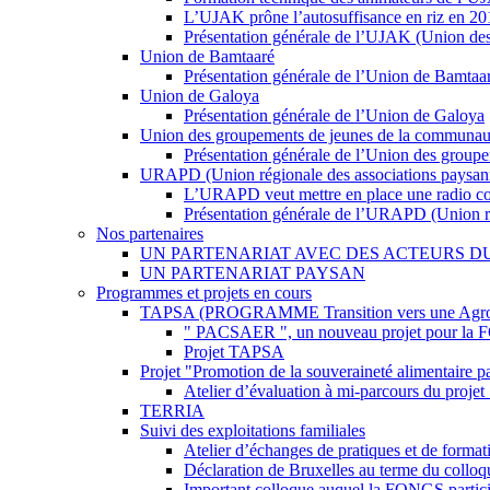
L’UJAK prône l’autosuffisance en riz en 20
Présentation générale de l’UJAK (Union des
Union de Bamtaaré
Présentation générale de l’Union de Bamtaa
Union de Galoya
Présentation générale de l’Union de Galoya
Union des groupements de jeunes de la communauté 
Présentation générale de l’Union des group
URAPD (Union régionale des associations paysan
L’URAPD veut mettre en place une radio c
Présentation générale de l’URAPD (Union ré
Nos partenaires
UN PARTENARIAT AVEC DES ACTEURS D
UN PARTENARIAT PAYSAN
Programmes et projets en cours
TAPSA (PROGRAMME Transition vers une Agroécol
" PACSAER ", un nouveau projet pour la
Projet TAPSA
Projet "Promotion de la souveraineté alimentaire par
Atelier d’évaluation à mi-parcours du projet 
TERRIA
Suivi des exploitations familiales
Atelier d’échanges de pratiques et de formati
Déclaration de Bruxelles au terme du colloqu
Important colloque auquel la FONGS particip