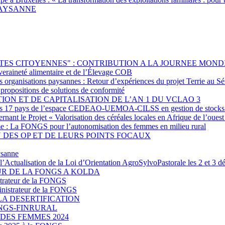
-PAYSANNE
TES CITOYENNES" : CONTRIBUTION A LA JOURNEE MOND
uveraineté alimentaire et de l’Élevage COB
s organisations paysannes : Retour d’expériences du projet Terrie au S
t propositions de solutions de conformité
ION ET DE CAPITALISATION DE L’AN 1 DU VCLAO 3
s des 17 pays de l’espace CEDEAO-UEMOA-CILSS en gestion de stocks
nant le Projet « Valorisation des céréales locales en Afrique de l’ouest
mme : La FONGS pour l’autonomisation des femmes en milieu rural
 DES OP ET DE LEURS POINTS FOCAUX
ysanne
et l’Actualisation de la Loi d’Orientation AgroSylvoPastorale les 2 e
R DE LA FONGS A KOLDA
trateur de la FONGS
nistrateur de la FONGS
LA DESERTIFICATION
u FONGS-FINRURAL
DES FEMMES 2024