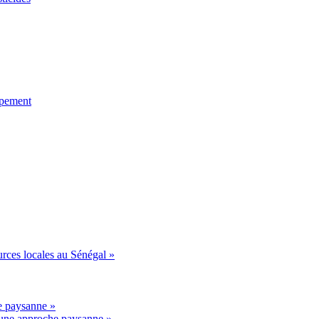
ppement
urces locales au Sénégal »
he paysanne »
r une approche paysanne »