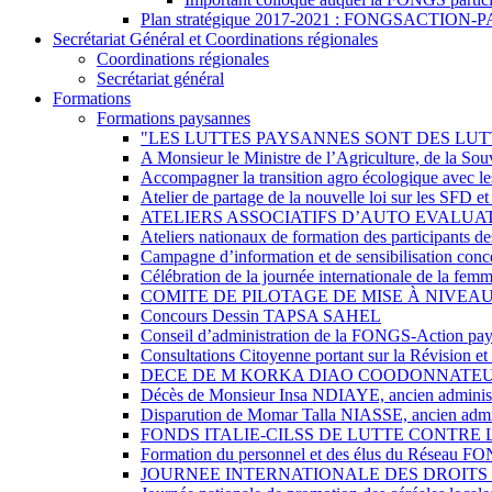
Plan stratégique 2017-2021 : FONGSACTION
Secrétariat Général et Coordinations régionales
Coordinations régionales
Secrétariat général
Formations
Formations paysannes
"LES LUTTES PAYSANNES SONT DES LUT
A Monsieur le Ministre de l’Agriculture, de la So
Accompagner la transition agro écologique avec le
Atelier de partage de la nouvelle loi sur les SFD e
ATELIERS ASSOCIATIFS D’AUTO EVALUAT
Ateliers nationaux de formation des participant
Campagne d’information et de sensibilisation concer
Célébration de la journée internationale de la fe
COMITE DE PILOTAGE DE MISE À NIVEAU
Concours Dessin TAPSA SAHEL
Conseil d’administration de la FONGS-Action pa
Consultations Citoyenne portant sur la Révision 
DECE DE M KORKA DIAO COODONNATEU
Décès de Monsieur Insa NDIAYE, ancien adminis
Disparution de Momar Talla NIASSE, ancien admi
FONDS ITALIE-CILSS DE LUTTE CONTRE 
Formation du personnel et des élus du Résea
JOURNEE INTERNATIONALE DES DROITS 