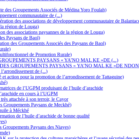
te des Groupements Associés de Médina Yoro Foulah)
ppement communautaire de (...)
ration des associations de développement communautaire de Balanta
la région de Louga)
on des associations paysannes de la région de Louga)
es Paysans de Baol)
ation des Groupements Associés des Paysans de Baol)
urale)
ultifonctionnel de Promotion Rurale)
ROUPEMENTS PAYSANS « YA’NO MAL KE »DE (...)
 DES GROUPEMENTS PAYSANS « YA’NO MAL KE »DE NDO
l’arrondissement de (...)
 et action pour la promotion de l’arrondissement de Tattaguine)
khé)
ormatrices de l’UGPM produisant de l’huile d’arachide
 d’arachide en cours à l’UGPM
 attachée à son terroir, le Cayor
es Groupements Paysans de Meckhé)
’huile à Méckhé
mation de l’huile d’arachide de bonne qualité
es)
es Groupements Paysans des Niayes)
rnde)
 sur la protection des cultures maraichères et l’usage sécurisé des pes