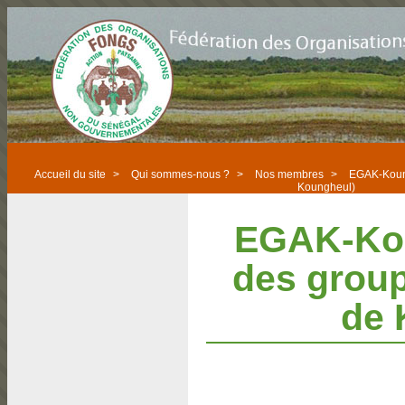
Accueil du site
>
Qui sommes-nous ?
>
Nos membres
>
EGAK-Koung
Koungheul)
EGAK-Kou
des grou
de 