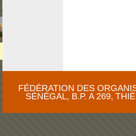
FÉDÉRATION DES ORGANI
SÉNÉGAL, B.P. A 269, THIÈS