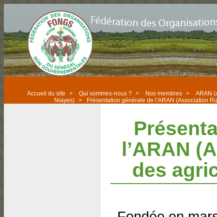
Accueil du site
>
Qui sommes-nous ?
>
Nos membres
>
ARAN (A
Niayes)
>
Présentation générale de l’ARAN (Association Rur
Présenta
l’ARAN (A
des agri
Fondée en mars