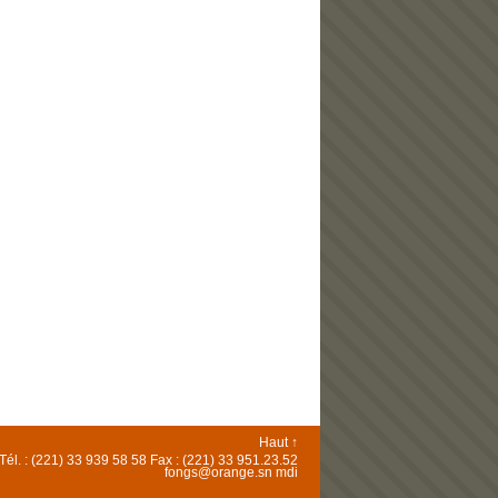
Haut ↑
221) 33 939 58 58 Fax : (221) 33 951.23.52
fongs@orange.sn
mdi