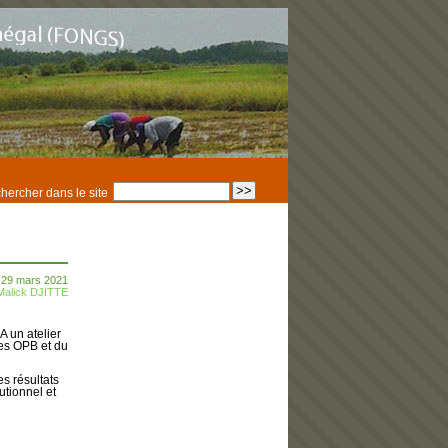
hercher dans le site
i 29 mars 2021
Malick DJITTE
 un atelier
 les OPB et du
es résultats
utionnel et