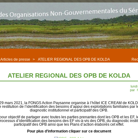
Articles de presse
>
ATELIER REGIONAL DES OPB DE KOLDA
Rec
ATELIER REGIONAL DES OPB DE KOLDA
lund
par
 29 mars 2021, la FONGS Action Paysanne organise à l’hôtel ICE CREAM de KOLDA
 restitution de l’identification des besoins d’appui des exploitations familiales par
diagnostic institutionnel et participatif des OPB.
 pour objectif de partager avec toutes les parties prenantes dont les OPB et les EF, l
rocessus d’identification des besoins des EF vis-à-vis des OPB, du diagnostic instit
participatif des OPB ainsi que les Plans d’action élaborés cet effet.
Pour plus d’information cliquer sur ce document