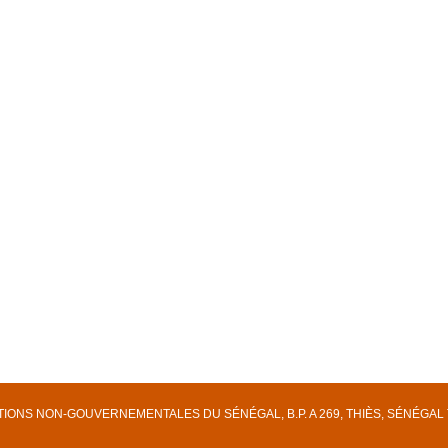
NS NON-GOUVERNEMENTALES DU SÉNÉGAL, B.P. A 269, THIÈS, SÉNÉGAL Tél. : (