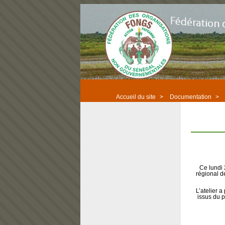
Accueil du site
>
Documentation
>
Ce lundi
régional de
L’atelier a
issus du p