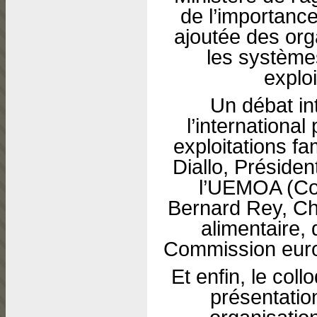
de l’importance
ajoutée des or
les système
exploi
Un débat in
l’international
exploitations fa
Diallo, Préside
l’UEMOA (Com
Bernard Rey, Che
alimentaire,
Commission europ
Et enfin, le coll
présentatio