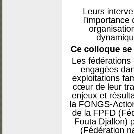
Leurs interve
l’importance 
organisati
dynamique
Ce colloque se
Les fédérations
engagées dan
exploitations fa
cœur de leur tr
enjeux et résultat
la FONGS-Action
de la FPFD (Féd
Fouta Djallon) 
(Fédération n