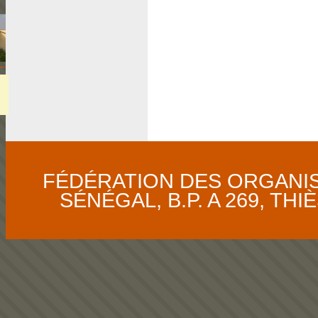
FÉDÉRATION DES ORGANI
SÉNÉGAL, B.P. A 269, THIÈS