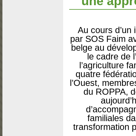
une appr
Au cours d’un 
par SOS Faim ave
belge au dével
le cadre de 
l’agriculture f
quatre fédérati
l’Ouest, membres
du ROPPA, do
aujourd’
d’accompagn
familiales d
transformation p