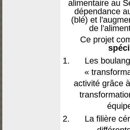
alimentaire au S
dépendance aux
(blé) et l’augme
de l’alimen
Ce projet co
spéc
Les boulang
« transforma
activité grâce 
transformatio
équip
La filière c
différent