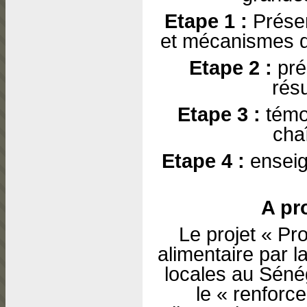
Etape 1 :
Présen
et mécanismes d
Etape 2 :
prés
résu
Etape 3 :
témo
cha
Etape 4 :
enseig
A pr
Le projet « Pr
alimentaire par l
locales au Sénég
le « renforc