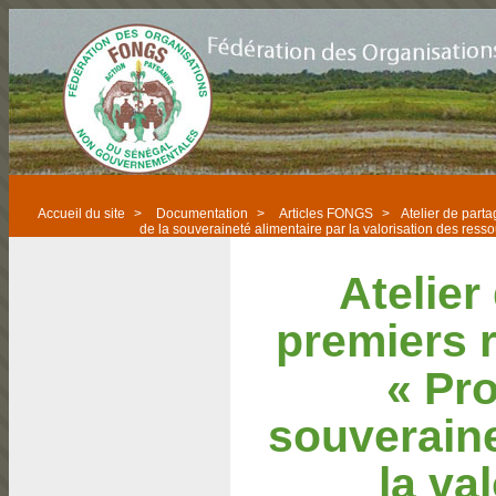
Accueil du site
>
Documentation
>
Articles FONGS
>
Atelier de part
de la souveraineté alimentaire par la valorisation des ress
Atelier
premiers r
« Pr
souveraine
la va