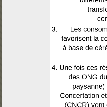
transf
com
Les consomm
favorisent la 
à base de céré
Une fois ces rés
des ONG du
paysanne) e
Concertation e
(CNCR) vont é