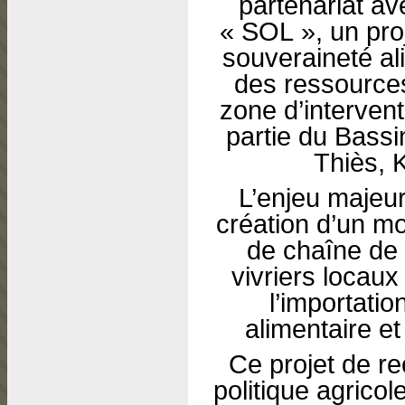
partenariat av
« SOL », un proj
souveraineté ali
des ressources
zone d’intervent
partie du Bassi
Thiès, K
L’enjeu majeur
création d’un mo
de chaîne de 
vivriers locaux
l’importati
alimentaire e
Ce projet de r
politique agrico