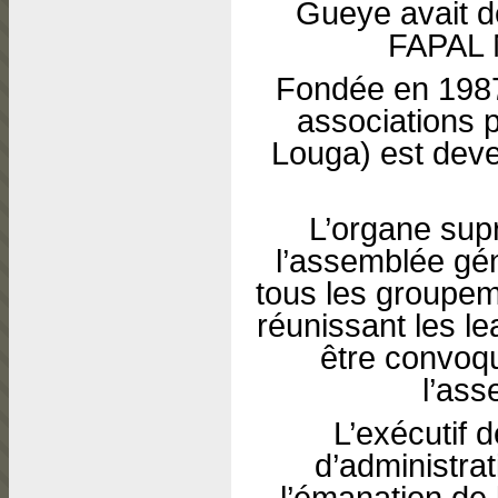
Gueye avait d
FAPAL 
Fondée en 1987
associations 
Louga) est de
L’organe sup
l’assemblée gén
tous les groupem
réunissant les l
être convoqu
l’ass
L’exécutif d
d’administrat
l’émanation de