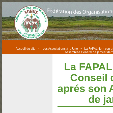
Accueil du site
>
Les Associations à la Une
>
La FAPAL tient son p
Assemblée Général de janvier dern
La FAPAL 
Conseil 
aprés son 
de ja