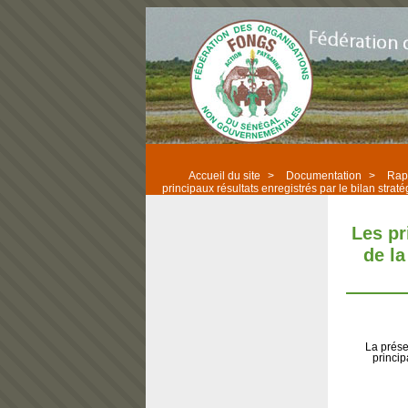
Accueil du site
>
Documentation
>
Rapp
principaux résultats enregistrés par le bilan stra
Les pr
de la
La prése
princip