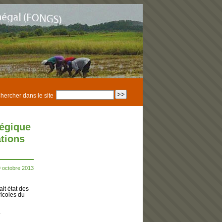
hercher dans le site
tégique
ations
9 octobre 2013
it état des
ricoles du
.