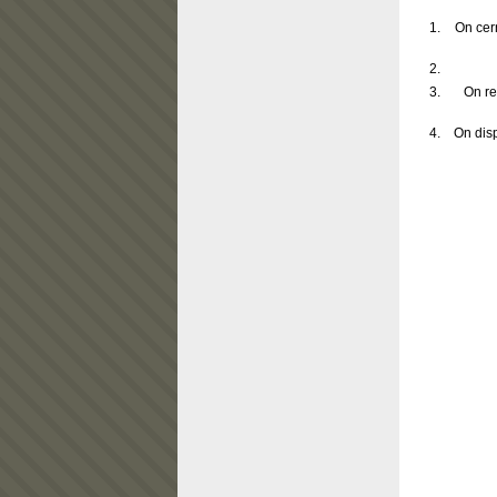
On cern
On re
On disp