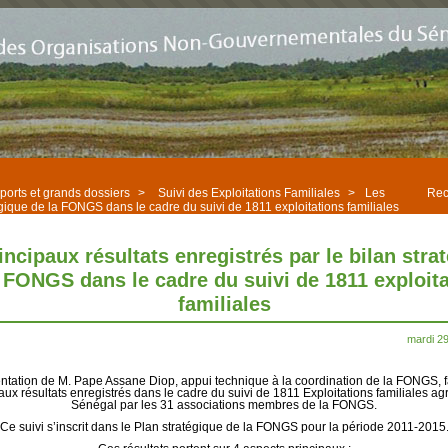
orts et grands dossiers
>
Suivi des Exploitations Familiales
>
Les
Rec
tégique de la FONGS dans le cadre du suivi de 1811 exploitations familiales
incipaux résultats enregistrés par le bilan stra
 FONGS dans le cadre du suivi de 1811 exploit
familiales
mardi 2
ntation de M. Pape Assane Diop, appui technique à la coordination de la FONGS, fa
aux résultats enregistrés dans le cadre du suivi de 1811 Exploitations familiales ag
Sénégal par les 31 associations membres de la FONGS.
Ce suivi s’inscrit dans le Plan stratégique de la FONGS pour la période 2011-2015