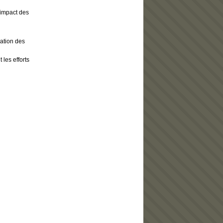
’impact des
mation des
 les efforts