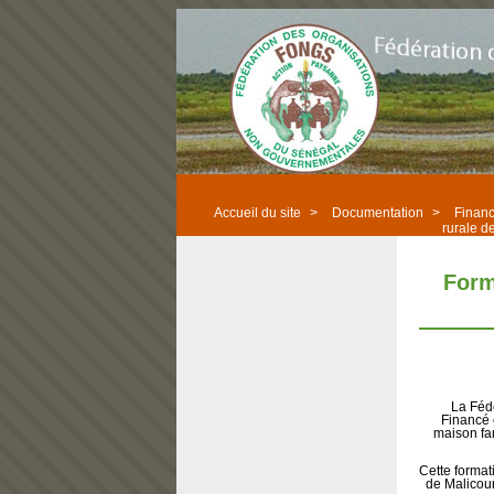
Accueil du site
>
Documentation
>
Finan
rurale d
Form
La Féd
Financé 
maison fa
Cette format
de Malicou