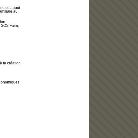
nds d’appui
familiale au
Non-
e SOS Faim,
à la création
 économiques