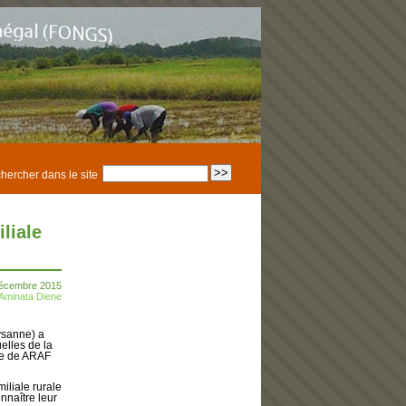
hercher dans le site
liale
décembre 2015
Aminata Diene
ysanne) a
elles de la
le de ARAF
iliale rurale
naître leur