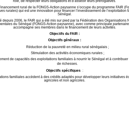
rôle, de respecter leurs obligations et d’asseoir leurs prérogatives.
 Financement rural de la FONGS-Action paysanne s’occupe du programme FAIR (Fo
ives rurales) qui est une innovation pour financer l’investissement de l’exploitation 
Sénégal.
é depuis 2006, le FAIR qui a été mis sur pied par la Fédération des Organisations 
ntales du Sénégal (FONGS-Action paysanne), avec comme principale partenair
accompagne ses membres dans le financement de leurs activités.
Objectifs du FAIR :
Objectifs généraux :
Réduction de la pauvreté en milieu rural sénégalais ;
Stimulation des activités économiques rurales ;
ment de capacités des exploitations familiales à nourrir le Sénégal et à contribuer 
de richesses.
Objectifs spécifiques
:
ations familiales accèdent à des crédits adaptés pour développer leurs initiatives
agricoles et non agricoles.