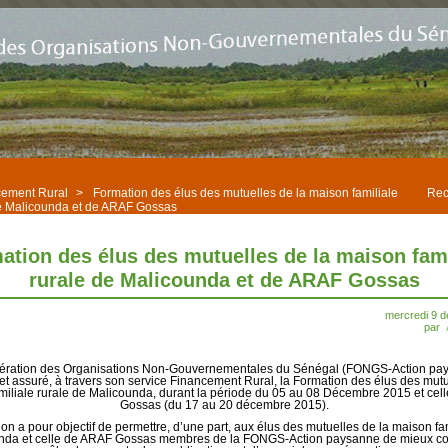
cement Rural
>
Formation des élus des mutuelles de la maison familiale
Rec
e Malicounda et de ARAF Gossas
ation des élus des mutuelles de la maison fami
rurale de Malicounda et de ARAF Gossas
mercredi 9 
par
ération des Organisations Non-Gouvernementales du Sénégal (FONGS-Action pa
et assuré, à travers son service Financement Rural, la Formation des élus des mutu
miliale rurale de Malicounda, durant la période du 05 au 08 Décembre 2015 et cel
Gossas (du 17 au 20 décembre 2015).
ion a pour objectif de permettre, d’une part, aux élus des mutuelles de la maison fam
nda et celle de ARAF Gossas membres de la FONGS-Action paysanne de mieux con