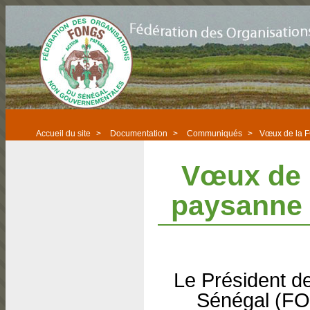
Accueil du site
>
Documentation
>
Communiqués
>
Vœux de la F
Vœux de 
paysanne 
Le Président d
Sénégal (FO