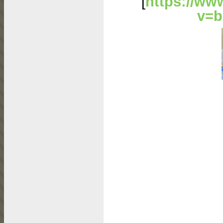
[
https://ww
v=b