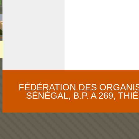
FÉDÉRATION DES ORGANI
SÉNÉGAL, B.P. A 269, THIÈS