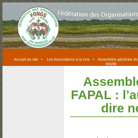
Accueil du site
>
Les Associations à la Une
>
Assemblée générale de l
fatalité
Assemblé
FAPAL : l’
dire n