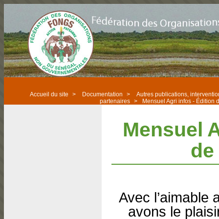
Accueil du site
>
Documentation
>
Autres publications, intervent
partenaires
>
Mensuel Agri infos - Édition
Mensuel Ag
de
Avec l’aimable a
avons le plais