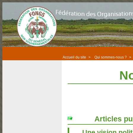
Accueil du site
>
Qui sommes-nous ?
>
No
Articles pu
Une vision poli