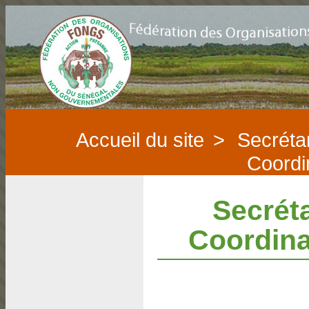
Accueil du site
>
Secrétar
Coordi
Secréta
Coordina