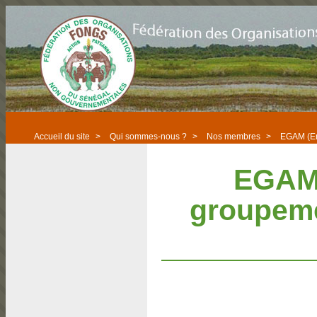
Accueil du site
>
Qui sommes-nous ?
>
Nos membres
>
EGAM (En
EGAM 
groupeme