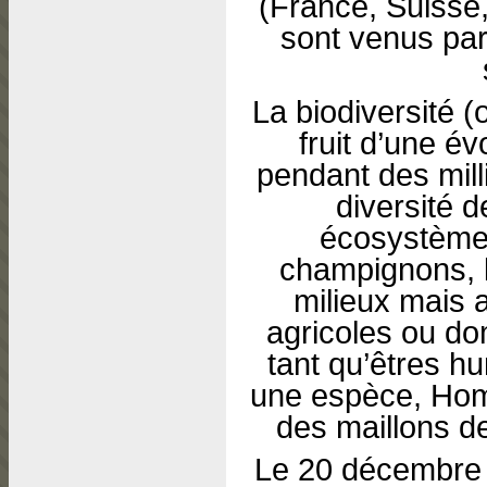
(France, Suisse,
sont venus par
La biodiversité (o
fruit d’une év
pendant des milli
diversité d
écosystèmes 
champignons, le
milieux mais a
agricoles ou do
tant qu’êtres h
une espèce, Homo
des maillons de
Le 20 décembre 