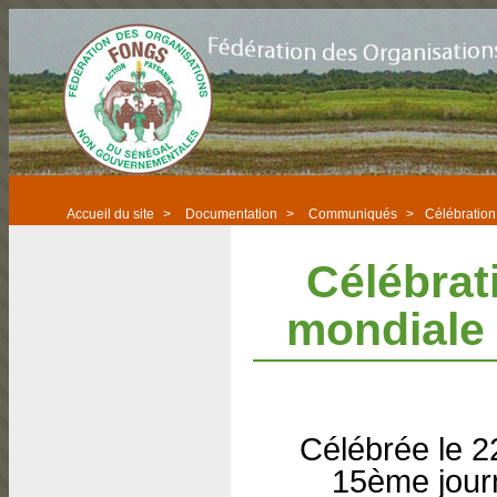
Accueil du site
>
Documentation
>
Communiqués
>
Célébration 
Célébrat
mondiale 
Célébrée le 2
15ème journ