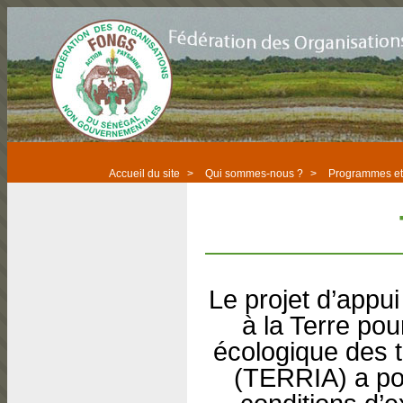
Accueil du site
>
Qui sommes-nous ?
>
Programmes et 
Le projet d’appui
à la Terre pou
écologique des t
(TERRIA) a pou