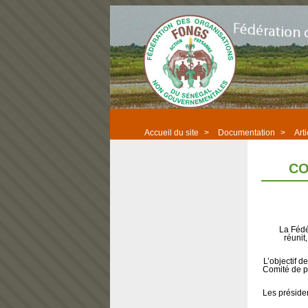
Accueil du site
>
Documentation
>
Art
CO
La Fédé
réunit
L’objectif 
Comité de pi
Les préside