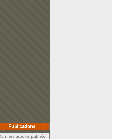
Publications
Derniers articles publiés