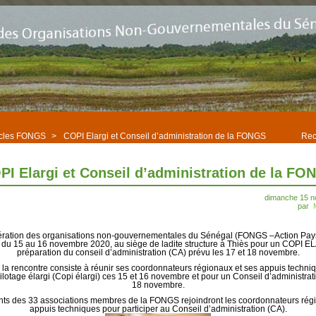
icles FONGS
>
COPI Elargi et Conseil d’administration de la FONGS
Rec
PI Elargi et Conseil d’administration de la FO
dimanche 15 
par
ration des organisations non-gouvernementales du Sénégal (FONGS –Action Pay
, du 15 au 16 novembre 2020, au siège de ladite structure à Thiès pour un COPI 
préparation du conseil d’administration (CA) prévu les 17 et 18 novembre.
de la rencontre consiste à réunir ses coordonnateurs régionaux et ses appuis techni
lotage élargi (Copi élargi) ces 15 et 16 novembre et pour un Conseil d’administrat
18 novembre.
nts des 33 associations membres de la FONGS rejoindront les coordonnateurs régi
appuis techniques pour participer au Conseil d’administration (CA).