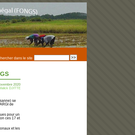
hercher dans le site
NGS
novembre 2020
Malick DJITTE
sanne) se
ELARGI de
ques pour un
ion ces 17 et
onaux et les