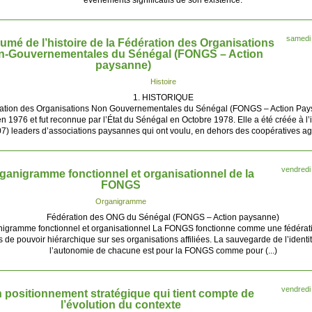
événements significatifs de son existence.
samedi
umé de l’histoire de la Fédération des Organisations
n-Gouvernementales du Sénégal (FONGS – Action
paysanne)
Histoire
1. HISTORIQUE
ration des Organisations Non Gouvernementales du Sénégal (FONGS – Action Pay
n 1976 et fut reconnue par l’État du Sénégal en Octobre 1978. Elle a été créée à l’i
07) leaders d’associations paysannes qui ont voulu, en dehors des coopératives agri
vendredi
ganigramme fonctionnel et organisationnel de la
FONGS
Organigramme
Fédération des ONG du Sénégal (FONGS – Action paysanne)
nigramme fonctionnel et organisationnel La FONGS fonctionne comme une fédérati
 de pouvoir hiérarchique sur ses organisations affiliées. La sauvegarde de l’identit
l’autonomie de chacune est pour la FONGS comme pour (...)
vendredi
 positionnement stratégique qui tient compte de
l’évolution du contexte