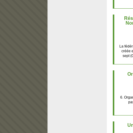
Rés
No
La fédé
créée e
sept (
Or
6. Orga
pas
Un