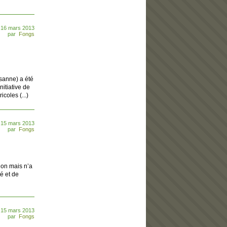
 16 mars 2013
par
Fongs
sanne) a été
nitiative de
coles (...)
 15 mars 2013
par
Fongs
on mais n’a
é et de
 15 mars 2013
par
Fongs