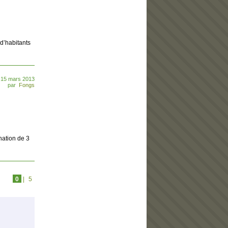
 d’habitants
 15 mars 2013
par
Fongs
ation de 3
0
|
5