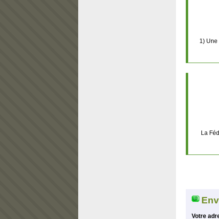
1) Une 
La Féd
Env